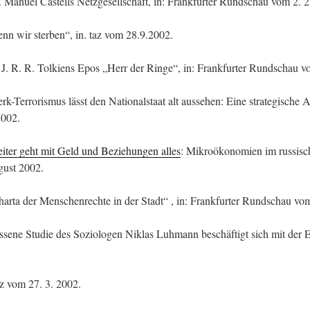
. Manuel Castells Netzgesellschaft, in: Frankfurter Rundschau vom 2. 2
n wir sterben“, in. taz vom 28.9.2002.
 J. R. R. Tolkiens Epos „Herr der Ringe“, in: Frankfurter Rundschau v
-Terrorismus lässt den Nationalstaat alt aussehen: Eine strategische 
2002.
eiter geht mit Geld und Beziehungen alles
: Mikroökonomien im russisc
gust 2002.
rta der Menschenrechte in der Stadt“ , in: Frankfurter Rundschau vom
ssene Studie des Soziologen Niklas Luhmann beschäftigt sich mit der E
taz vom 27. 3. 2002.