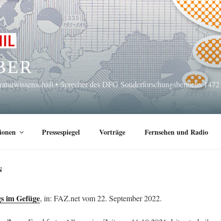
BER
eraturwissenschaft • Sprecher des DFG Sonderforschungsbereichs 1472
ionen
Pressespiegel
Vorträge
Fernsehen und Radio
N
gs im Gefüge
, in: FAZ.net vom 22. September 2022.