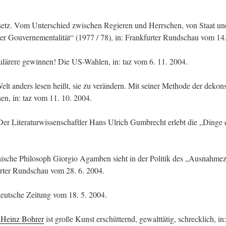
esetz. Vom Unterschied zwischen Regieren und Herrschen, von Staat u
er Gouvernementalität“ (1977 / 78), in: Frankfurter Rundschau vom 14.
pulärere gewinnen! Die US-Wahlen, in: taz vom 6. 11. 2004.
elt anders lesen heißt, sie zu verändern. Mit seiner Methode der dekon
n, in: taz vom 11. 10. 2004.
Der Literaturwissenschaftler Hans Ulrich Gumbrecht erlebt die „Dinge d
nische Philosoph Giorgio Agamben sieht in der Politik des „Ausnahme
urter Rundschau vom 28. 6. 2004.
deutsche Zeitung vom 18. 5. 2004.
 Heinz Bohrer
ist große Kunst erschütternd, gewalttätig, schrecklich, i