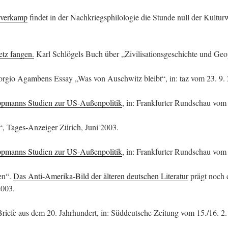
averkamp
findet in der Nachkriegsphilologie die Stunde null der Kultur
tz fangen.
Karl Schlögels Buch über „Zivilisationsgeschichte und Geop
orgio Agambens Essay „Was von Auschwitz bleibt“, in: taz vom 23. 9.
ppmanns Studien zur US-Außenpolitik
, in: Frankfurter Rundschau vom
“, Tages-Anzeiger Zürich, Juni 2003.
ppmanns Studien zur US-Außenpolitik
, in: Frankfurter Rundschau vom
en“.
Das Anti-Amerika-Bild der älteren deutschen Literatur
prägt noch d
2003.
riefe aus dem 20. Jahrhundert, in: Süddeutsche Zeitung vom 15./16. 2.