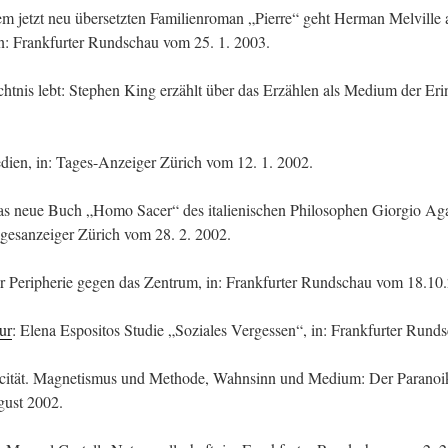
m jetzt neu übersetzten Familienroman „Pierre“ geht Herman Melville 
in: Frankfurter Rundschau vom 25. 1. 2003.
htnis lebt: Stephen King erzählt über das Erzählen als Medium der Eri
ien, in: Tages-Anzeiger Zürich vom 12. 1. 2002.
as neue Buch „Homo Sacer“ des italienischen Philosophen Giorgio Aga
Tagesanzeiger Zürich vom 28. 2. 2002.
r Peripherie gegen das Zentrum, in: Frankfurter Rundschau vom 18.10
ur
: Elena Espositos Studie „Soziales Vergessen“, in: Frankfurter Run
ricität. Magnetismus und Methode, Wahnsinn und Medium: Der Paranoi
gust 2002.