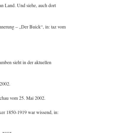
an Land. Und siehe, auch dort
nnerung – „Der Buick“, in: taz vom
mben sieht in der aktuellen
.2002.
dschau vom 25. Mai 2002.
ker 1850-1919 war wissend, in: