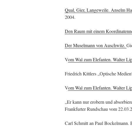
Qual, Gier, Langeweile. Anselm H
2004.
Den Raum mit einem Koordinatenne
Der Muselmann von Auschwitz.
Gi
V
om Wal zum Elefanten. Walter Li
Friedrich Kittlers „Optische Medien
V
om Wal zum Elefanten. Walter Li
„Er kann nur erobern und absorbier
Frankfurter Rundschau vom 22.03.
Carl Schmitt an Paul Bockelmann. B