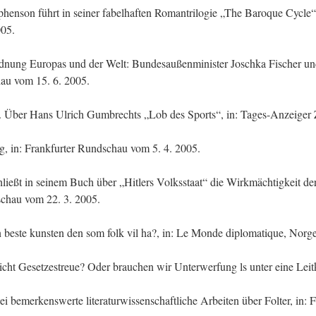
henson führt in seiner fabelhaften Romantrilogie „The Baroque Cycle“ d
005.
dnung Europas und der Welt: Bundesaußenminister Joschka Fischer und s
hau vom 15. 6. 2005.
us. Über Hans Ulrich Gumbrechts „Lob des Sports“, in: Tages-Anzeiger
g, in: Frankfurter Rundschau vom 5. 4. 2005.
ließt in seinem Buch über „Hitlers Volksstaat“ die Wirkmächtigkeit der
schau vom 22. 3. 2005.
n beste kunsten den som folk vil ha?, in: Le Monde diplomatique, Norg
icht Gesetzestreue? Oder brauchen wir Unterwerfung ls unter eine Leitku
 bemerkenswerte literaturwissenschaftliche Arbeiten über Folter, in: