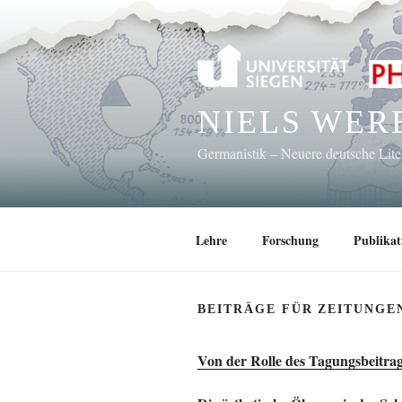
Zum
Inhalt
springen
NIELS WER
Germanistik – Neuere deutsche Lit
Lehre
Forschung
Publikat
BEITRÄGE FÜR ZEITUNGE
Von der Rolle des Tagungsbeitra