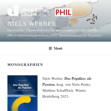
Zum
Inhalt
springen
NIELS WERBER
Germanistik – Neuere deutsche Literaturwissenschaft • Sprecher des
DFG Sonderforschungsbereichs 1472 "Transformationen des Populären"
Menü
MONOGRAPHIEN
Das Populäre als
Niels Werber:
Passion
, hrsg. von Niels Penke,
Matthias Schafffrick. Winter,
Heidelberg 2023.