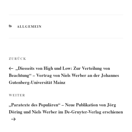
KATEGORIEN
ALLGEMEIN
Beitragsnavigation
Vorheriger
ZURÜCK
Beitrag
„Diesseits von High und Low: Zur Verteilung von
Beachtung“ – Vortrag von Niels Werber an der Johannes
Gutenberg-Universität Mainz
Nächster
WEITER
Beitrag
„Paratexte des Populären“ – Neue Publikation von Jörg
Döring und Niels Werber im De-Gruyter-Verlag erschienen