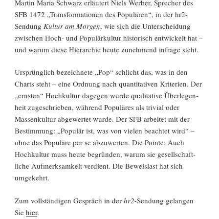
Martin Maria Schwarz erläutert Niels Werber, Sprecher des
SFB 1472 „Trans­forma­tionen des Popu­lären“, in der hr2-
Sendung
Kultur am Morgen
, wie sich die Unter­schei­dung
zwischen Hoch- und Populär­kultur histo­risch entwickelt hat –
und warum diese Hier­archie heute zuneh­mend infrage steht.
Ursprünglich bezeichnete „Pop“ schlicht das, was in den
Charts steht – eine Ord­nung nach quanti­tativen Krite­rien. Der
„ernsten“ Hoch­kultur dagegen wurde quali­tative Über­legen­
heit zuge­schrieben, während Popu­läres als trivial oder
Massen­kultur abge­wertet wurde. Der SFB arbeitet mit der
Bestimmung: „Populär ist, was von vielen beachtet wird“ –
ohne das Popu­läre per se abzu­werten. Die Pointe: Auch
Hoch­kultur muss heute begründen, warum sie gesell­schaft­
liche Aufmerk­samkeit verdient. Die Beweis­last hat sich
umgekehrt.
Zum vollständigen Gespräch in der
hr2
-Sendung gelangen
Sie
hier
.