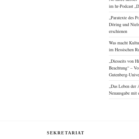
im hr-Podcast „D
„Paratexte des P
Döring und Niel
erschienen
Was macht Kultur
im Hessischen R
„Diesseits von H
Beachtung“ – Vor
Gutenberg-Unive
„Das Leben der 
Neuausgabe mit 
SEKRETARIAT