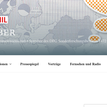
BER
eraturwissenschaft • Sprecher des DFG Sonderforschungsbereichs 1472
ionen
Pressespiegel
Vorträge
Fernsehen und Radio
Suchen