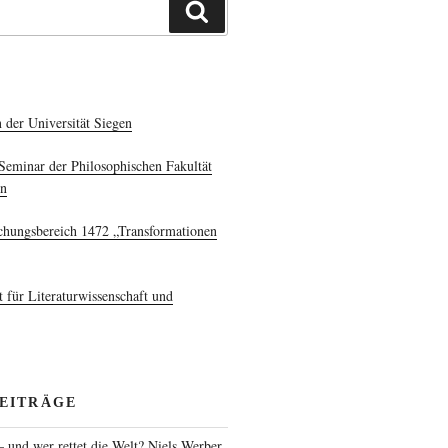
Suchen
 der Universität Siegen
Seminar der Philosophischen Fakultät
en
hungsbereich 1472 „Transformationen
t für Literaturwissenschaft und
BEITRÄGE
 und wer rettet die Welt? Niels Werber