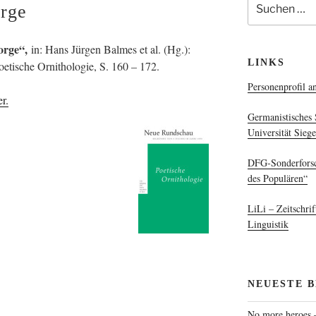
orge
nach:
orge“,
in: Hans Jürgen Balmes et al. (Hg.):
LINKS
tische Ornithologie, S. 160 – 172.
Personenprofil an
r.
Germanistisches 
Universität Sieg
DFG-Sonderforsc
des Populären“
LiLi – Zeitschrif
Linguistik
NEUESTE 
No more heroes –