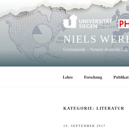
Zum
Inhalt
springen
NIELS WER
Germanistik – Neuere deutsche Lit
Lehre
Forschung
Publikat
KATEGORIE:
LITERATUR
VERÖFFENTLICHT
19. SEPTEMBER 2017