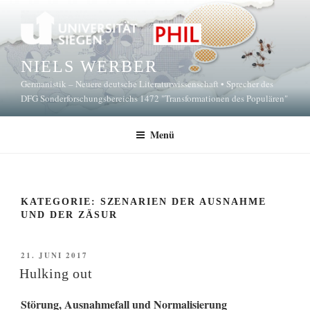
Zum
Inhalt
springen
NIELS WERBER
Germanistik – Neuere deutsche Literaturwissenschaft • Sprecher des
DFG Sonderforschungsbereichs 1472 "Transformationen des Populären"
Menü
KATEGORIE:
SZENARIEN DER AUSNAHME
UND DER ZÄSUR
VERÖFFENTLICHT
21. JUNI 2017
AM
Hulking out
Störung, Ausnahmefall und Normalisierung