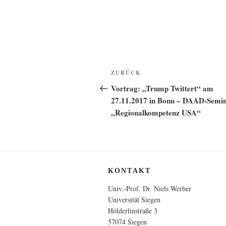
Beitragsnavigation
Vorheriger
ZURÜCK
Beitrag
Vortrag: „Trump Twittert“ am
27.11.2017 in Bonn – DAAD-Semi
„Regionalkompetenz USA“
KONTAKT
Univ.-Prof. Dr. Niels Werber
Universität Siegen
Hölderlinstraße 3
57074 Siegen