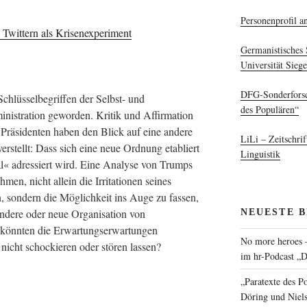
Personenprofil an
Twittern als Krisenexperiment
Germanistisches 
Universität Sieg
DFG-Sonderforsc
chlüsselbegriffen der Selbst- und
des Populären“
istration geworden. Kritik und Affirmation
Präsidenten haben den Blick auf eine andere
LiLi – Zeitschrif
rstellt: Dass sich eine neue Ordnung etabliert
Linguistik
al« adressiert wird. Eine Analyse von Trumps
en, nicht allein die Irritationen seines
 sondern die Möglichkeit ins Auge zu fassen,
NEUESTE 
andere oder neue Organisation von
e könnten die Erwartungserwartungen
No more heroes –
 nicht schockieren oder stören lassen?
im hr-Podcast „D
„Paratexte des P
Döring und Niel