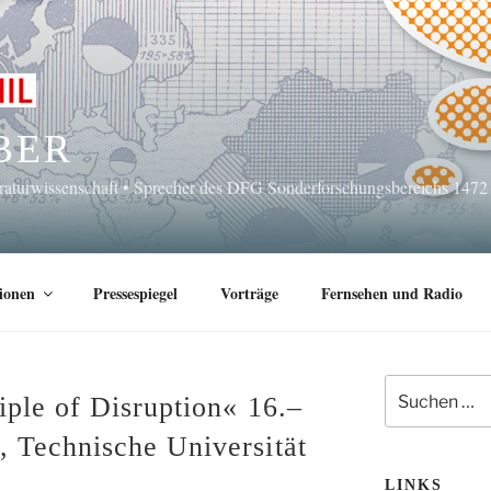
BER
eraturwissenschaft • Sprecher des DFG Sonderforschungsbereichs 1472
ionen
Pressespiegel
Vorträge
Fernsehen und Radio
Suchen
ple of Disruption« 16.–
nach:
 Technische Universität
LINKS