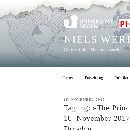
Zum
Inhalt
springen
NIELS WER
Germanistik – Neuere deutsche Lit
Lehre
Forschung
Publikat
VERÖFFENTLICHT
15. NOVEMBER 2017
AM
Tagung: »The Princi
18. November 2017,
Dresden