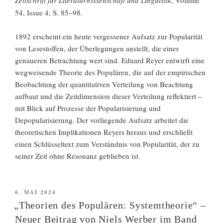
Zeitschrift für Literaturwissenschaft und Linguistik
, Volume
–
54, Issue 4, S. 85
98.
1892 erscheint ein heute vergessener Aufsatz zur Popularität
von Lesestoffen, der Überlegungen anstellt, die einer
genaueren Betrachtung wert sind. Eduard Reyer entwirft eine
wegweisende Theorie des Populären, die auf der empirischen
Beobachtung der quantitativen Verteilung von Beachtung
aufbaut und die Zeitdimension dieser Verteilung reflektiert –
mit Blick auf Prozesse der Popularisierung und
Depopularisierung. Der vorliegende Aufsatz arbeitet die
theoretischen Implikationen Reyers heraus und erschließt
einen Schlüsseltext zum Verständnis von Popularität, der zu
seiner Zeit ohne Resonanz geblieben ist.
VERÖFFENTLICHT
6. MAI 2024
AM
„Theorien des Populären: Systemtheorie“ –
Neuer Beitrag von Niels Werber im Band