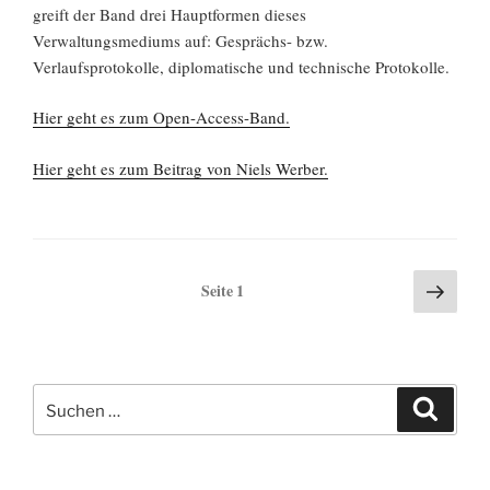
greift der Band drei Hauptformen dieses
Verwaltungsmediums auf: Gesprächs- bzw.
Verlaufsprotokolle, diplomatische und technische Protokolle.
Hier geht es zum Open-Access-Band.
Hier geht es zum Beitrag von Niels Werber.
Nächs
Seitennummerierung
Seite
1
Seite
der
Beiträge
Suchen
Suchen
nach: