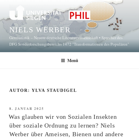
Zum
Inhalt
springen
NIELS WERBER
Germanistik – Neuere deutsche Literaturwissenschaft • Sprecher des
DFG Sonderforschungsbereichs 1472 "Transformationen des Populären"
Menü
AUTOR:
YLVA STAUDIGEL
VERÖFFENTLICHT
8. JANUAR 2025
AM
Was glauben wir von Sozialen Insekten
über soziale Ordnung zu lernen? Niels
Werber über Ameisen, Bienen und andere