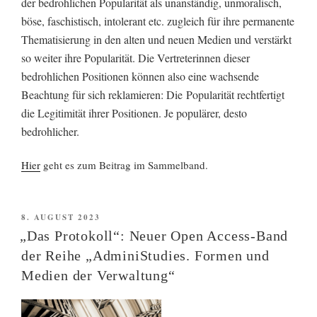
der bedrohlichen Popularität als unanständig, unmoralisch,
böse, faschistisch, intolerant etc. zug
leich für ihre permanente
Thematisierung in den alten und neuen Medien und verstärkt
so weiter ihre Popularität. Die Vertreterinnen dieser
bedrohlichen Positionen können also eine wachsende
Beachtung für sich reklamieren: Die
Popularität rechtfertigt
die Legitimität ihrer Positionen. Je populärer, desto
bedrohlicher.
Hier
geht es zum Beitrag im Sammelband.
VERÖFFENTLICHT
8. AUGUST 2023
AM
„Das Protokoll“: Neuer Open Access-Band
der Reihe „AdminiStudies. Formen und
Medien der Verwaltung“