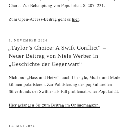
–
Charts. Zur Behauptung von Popularität, S. 207
231.
Zum Open-Access-Beitrag geht es
hier
.
VERÖFFENTLICHT
5. NOVEMBER 2024
AM
„Taylor’s Choice: A Swift Conflict“ –
Neuer Beitrag von Niels Werber in
„Geschichte der Gegenwart“
Nicht nur „Hass und Hetze“, auch Lifestyle, Musik und Mode
können polarisieren. Zur Politisierung des popkulturellen
Stilverbunds der Swifties als Fall problematischer Popularität.
Hier gelangen Sie zum Beitrag im Onlinemagazin.
VERÖFFENTLICHT
13. MAI 2024