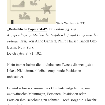
Niels Werber (2023):
„Bedrohliche
Popularität“
.
Following. Ein
In:
Kompendium
zu
Medien der Gefolgschaft und Prozessen des
Folgens
, hrsg
. von Anne
Ganzert,
Philip Hauser, Isabell
Otto,
Berlin, New York:
De Gruyter, S. 91–102.
r haben die furchtb
arsten Twee
ts die wenigsten
Nicht imme
Likes. Nicht immer bleiben empörende Positionen
unbeachtet.
Es wird schweres, normatives Geschütz aufgefahren, um
ünschte Meinungen, Personen, Positionen oder
unerw
Parteien ihre Beachtung zu nehmen. Doch sorgt die Abwehr