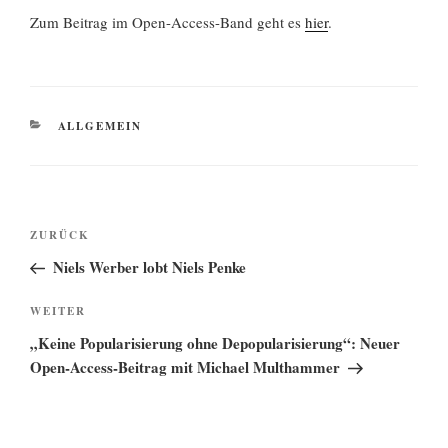
Zum Beitrag im Open-Access-Band geht es
hier
.
KATEGORIEN
ALLGEMEIN
Beitragsnavigation
Vorheriger
ZURÜCK
Beitrag
Niels Werber lobt Niels Penke
Nächster
WEITER
Beitrag
„Keine Popularisierung ohne Depopularisierung“: Neuer
Open-Access-Beitrag mit Michael Multhammer