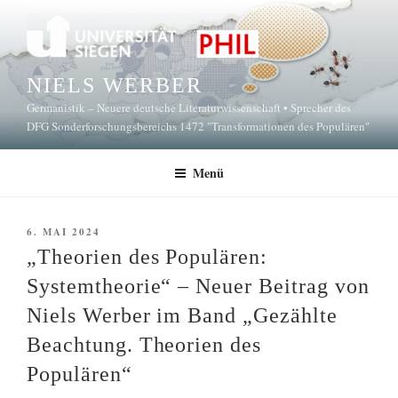
Zum
Inhalt
springen
NIELS WERBER
Germanistik – Neuere deutsche Literaturwissenschaft • Sprecher des
DFG Sonderforschungsbereichs 1472 "Transformationen des Populären"
Menü
VERÖFFENTLICHT
6. MAI 2024
AM
„Theorien des Populären:
Systemtheorie“ – Neuer Beitrag von
Niels Werber im Band „Gezählte
Beachtung. Theorien des
Populären“