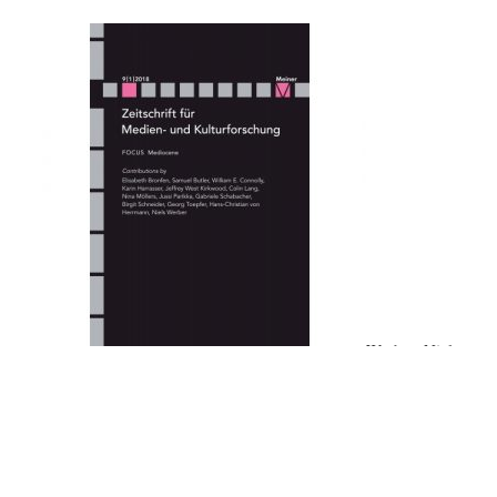
Werber, Niels:
A Community of Limbs,
in:
Zeitschrift für Medien- und
Kulturforschung
. 9/1/2018, S. 63-71.
Link zum aktuellen Heft auf der Internetseite des Meiner-
Verlags
.