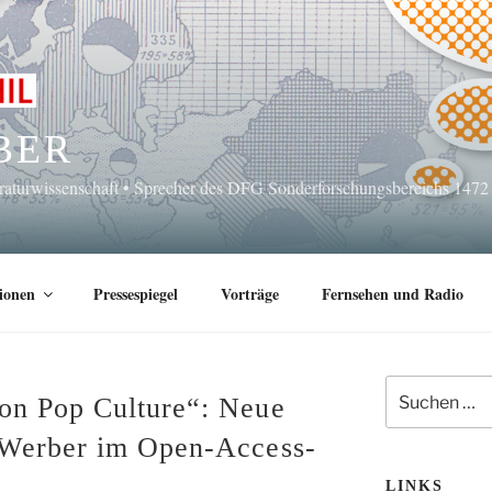
BER
eraturwissenschaft • Sprecher des DFG Sonderforschungsbereichs 1472
ionen
Pressespiegel
Vorträge
Fernsehen und Radio
Suchen
on Pop Culture“: Neue
nach:
 Werber im Open-Access-
LINKS