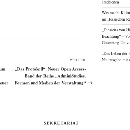
erschienen
Was macht Kultur
im Hessischen R
„Diesseits von H
Beachtung“ – Vor
Gutenberg-Unive
„Das Leben der 
Neuausgabe mit 
Nächster
WEITER
Beitrag
Zum
„Das Protokoll“: Neuer Open Access-
Band der Reihe „AdminiStudies.
euer
Formen und Medien der Verwaltung“
SEKRETARIAT