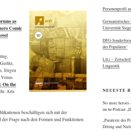
Personenprofil an
orums as
Germanistisches 
rhero Comic
Universität Sieg
ovel
DFG-Sonderforsc
des Populären“
ring,
LiLi – Zeitschrif
Gerlitz,
Linguistik
, Jörgen
n Venus
: On the
NEUESTE 
 In: Arts
No more heroes –
im hr-Podcast „D
likationen beschäftigen sich mit der
d der Frage nach den Formen und Funktionen
„Paratexte des P
Döring und Niel