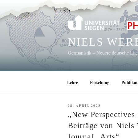
Zum
Inhalt
springen
NIELS WER
Germanistik – Neuere deutsche Lit
Lehre
Forschung
Publikat
VERÖFFENTLICHT
28. APRIL 2023
AM
„New Perspectives 
Beiträge von Niels
Journal „Arts“