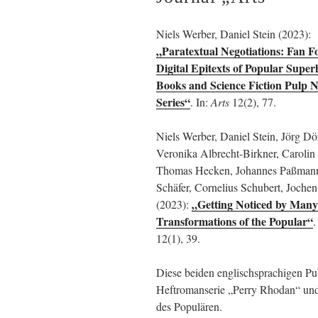
Niels Werber, Daniel Stein (2023):
„Paratextual Negotiations: Fan F
Digital Epitexts of Popular Supe
Books and Science Fiction Pulp N
Series“
. In:
Arts
12(2), 77.
Niels Werber, Daniel Stein, Jörg Dö
Veronika Albrecht-Birkner, Carolin 
Thomas Hecken, Johannes Paßmann
Schäfer, Cornelius Schubert, Joche
„Getting Noticed by Many
(2023):
Transformations of the Popular“
.
12(1), 39.
Diese beiden englischsprachigen Pub
Heftromanserie „Perry Rhodan“ un
des Populären.